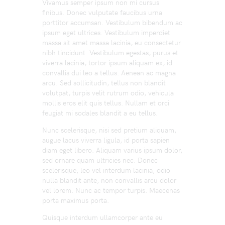
Vivamus semper ipsum non mi cursus
finibus. Donec vulputate faucibus urna
porttitor accumsan. Vestibulum bibendum ac
ipsum eget ultrices. Vestibulum imperdiet
massa sit amet massa lacinia, eu consectetur
nibh tincidunt. Vestibulum egestas, purus et
viverra lacinia, tortor ipsum aliquam ex, id
convallis dui leo a tellus. Aenean ac magna
arcu. Sed sollicitudin, tellus non blandit
volutpat, turpis velit rutrum odio, vehicula
mollis eros elit quis tellus. Nullam et orci
feugiat mi sodales blandit a eu tellus.
Nunc scelerisque, nisi sed pretium aliquam,
augue lacus viverra ligula, id porta sapien
diam eget libero. Aliquam varius ipsum dolor,
sed ornare quam ultricies nec. Donec
scelerisque, leo vel interdum lacinia, odio
nulla blandit ante, non convallis arcu dolor
vel lorem. Nunc ac tempor turpis. Maecenas
porta maximus porta.
Quisque interdum ullamcorper ante eu