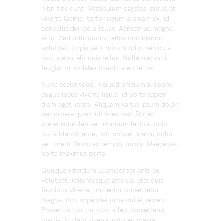
nibh tincidunt. Vestibulum egestas, purus et
viverra lacinia, tortor ipsum aliquam ex, id
convallis dui leo a tellus. Aenean ac magna
arcu. Sed sollicitudin, tellus non blandit
volutpat, turpis velit rutrum odio, vehicula
mollis eros elit quis tellus. Nullam et orci
feugiat mi sodales blandit a eu tellus.
Nunc scelerisque, nisi sed pretium aliquam,
augue lacus viverra ligula, id porta sapien
diam eget libero. Aliquam varius ipsum dolor,
sed ornare quam ultricies nec. Donec
scelerisque, leo vel interdum lacinia, odio
nulla blandit ante, non convallis arcu dolor
vel lorem. Nunc ac tempor turpis. Maecenas
porta maximus porta.
Quisque interdum ullamcorper ante eu
volutpat. Pellentesque gravida, erat quis
faucibus viverra, orci enim consectetur
magna, non imperdiet urna dui et sapien.
Phasellus rutrum nunc a leo consectetur
mattis. Nullam viverra justo eu massa