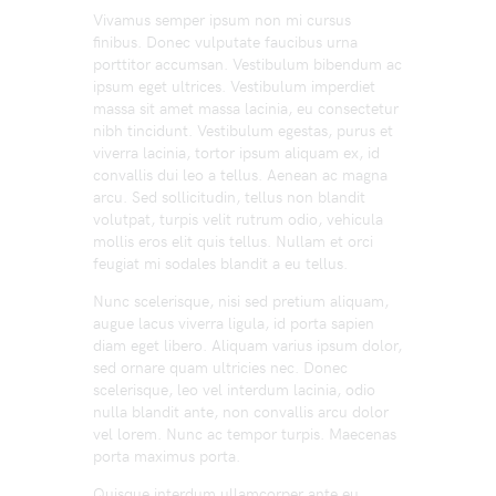
Vivamus semper ipsum non mi cursus
finibus. Donec vulputate faucibus urna
porttitor accumsan. Vestibulum bibendum ac
ipsum eget ultrices. Vestibulum imperdiet
massa sit amet massa lacinia, eu consectetur
nibh tincidunt. Vestibulum egestas, purus et
viverra lacinia, tortor ipsum aliquam ex, id
convallis dui leo a tellus. Aenean ac magna
arcu. Sed sollicitudin, tellus non blandit
volutpat, turpis velit rutrum odio, vehicula
mollis eros elit quis tellus. Nullam et orci
feugiat mi sodales blandit a eu tellus.
Nunc scelerisque, nisi sed pretium aliquam,
augue lacus viverra ligula, id porta sapien
diam eget libero. Aliquam varius ipsum dolor,
sed ornare quam ultricies nec. Donec
scelerisque, leo vel interdum lacinia, odio
nulla blandit ante, non convallis arcu dolor
vel lorem. Nunc ac tempor turpis. Maecenas
porta maximus porta.
Quisque interdum ullamcorper ante eu