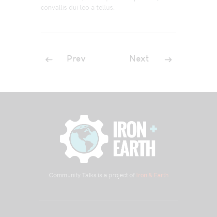
convallis dui leo a tellus.
Prev
Next
Community Talks is a project of
Iron & Earth