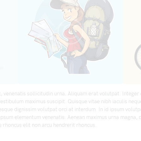
 venenatis sollicitudin urna. Aliquam erat volutpat. Intege
estibulum maximus suscipit. Quisque vitae nibh iaculis nequ
sque dignissim volutpat orci at interdum. In id ipsum volut
 ipsum elementum venenatis. Aenean maximus urna magna, q
 rhoncus elit non arcu hendrerit rhoncus.