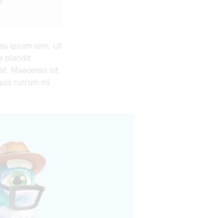
r
r eu ipsum sem. Ut
e blandit
pat. Maecenas sit
uis rutrum mi