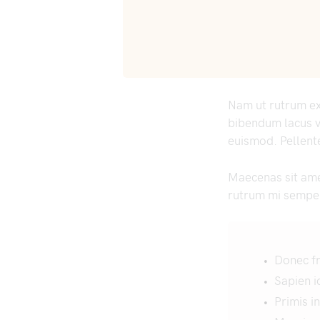
Nam ut rutrum ex,
bibendum lacus v
euismod. Pellente
Maecenas sit am
rutrum mi semper
Donec fr
Sapien i
Primis i