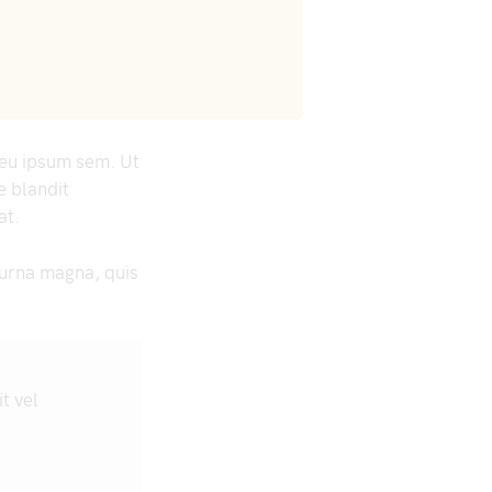
r eu ipsum sem. Ut
e blandit
at.
urna magna, quis
t vel