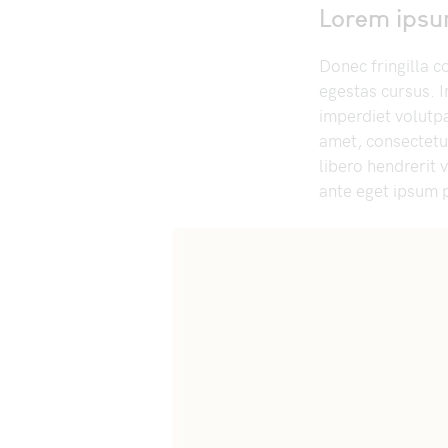
Lorem ipsum
Donec fringilla c
egestas cursus. 
imperdiet volutpa
amet, consectetur
libero hendrerit
ante eget ipsum p