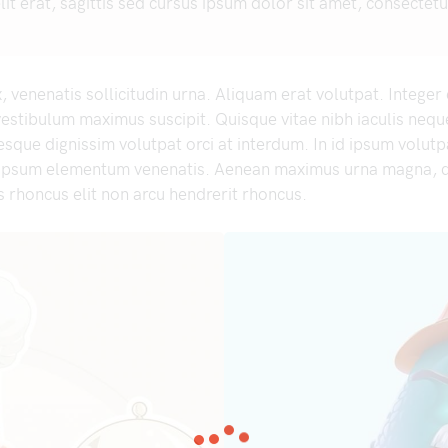
lit erat, sagittis sed cursus ipsum dolor sit amet, consectetu
 venenatis sollicitudin urna. Aliquam erat volutpat. Intege
estibulum maximus suscipit. Quisque vitae nibh iaculis nequ
sque dignissim volutpat orci at interdum. In id ipsum volut
 ipsum elementum venenatis. Aenean maximus urna magna, q
 rhoncus elit non arcu hendrerit rhoncus.