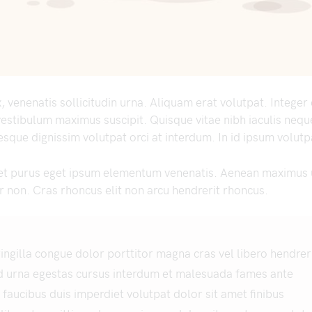
 venenatis sollicitudin urna. Aliquam erat volutpat. Intege
estibulum maximus suscipit. Quisque vitae nibh iaculis nequ
sque dignissim volutpat orci at interdum. In id ipsum volutp
et purus eget ipsum elementum venenatis. Aenean maximus 
 non. Cras rhoncus elit non arcu hendrerit rhoncus.
ingilla congue dolor porttitor magna cras vel libero hendreri
d urna egestas cursus interdum et malesuada fames ante
n faucibus duis imperdiet volutpat dolor sit amet finibus