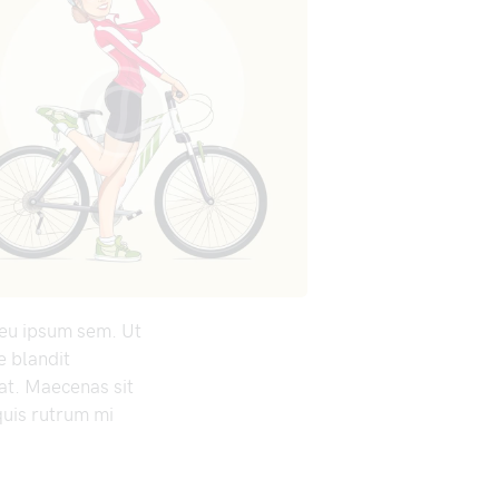
r eu ipsum sem. Ut
e blandit
pat. Maecenas sit
uis rutrum mi