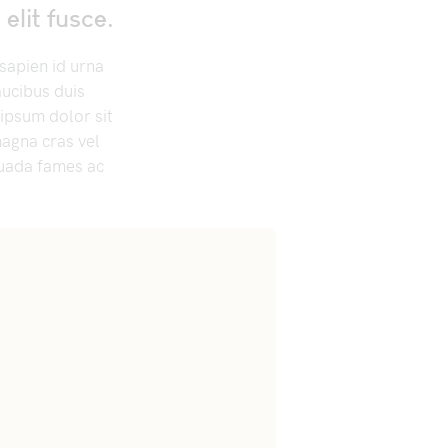
elit fusce.
 sapien id urna
aucibus duis
 ipsum dolor sit
magna cras vel
suada fames ac