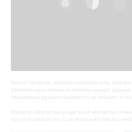
Nam ut rutrum ex, venenatis sollicitudin urna. Aliquam
bibendum lacus vestibulum maximus suscipit. Quisque v
Pellentesque dignissim volutpat orci at interdum. In id
Maecenas sit amet purus eget ipsum elementum venen
rutrum mi semper non. Cras rhoncus elit non arcu hend