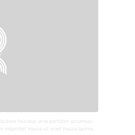
lputate faucibus urna porttitor accumsan.
m imperdiet massa sit amet massa lacinia,