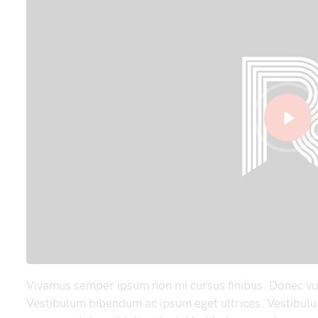
Vivamus semper ipsum non mi cursus finibus. Donec vu
Vestibulum bibendum ac ipsum eget ultrices. Vestibulu