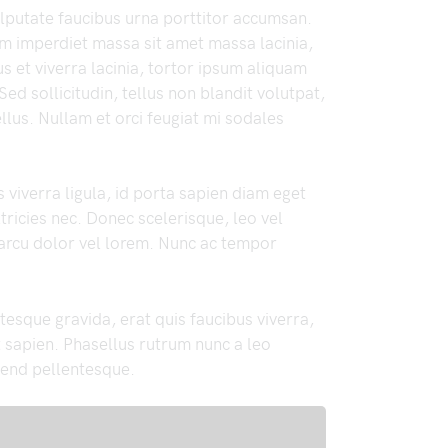
lputate faucibus urna porttitor accumsan.
m imperdiet massa sit amet massa lacinia,
s et viverra lacinia, tortor ipsum aliquam
Sed sollicitudin, tellus non blandit volutpat,
tellus. Nullam et orci feugiat mi sodales
 viverra ligula, id porta sapien diam eget
ricies nec. Donec scelerisque, leo vel
s arcu dolor vel lorem. Nunc ac tempor
esque gravida, erat quis faucibus viverra,
 sapien. Phasellus rutrum nunc a leo
fend pellentesque.